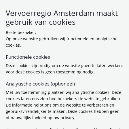
Vervoerregio Amsterdam maakt
gebruik van cookies
Beste bezoeker,
Op onze website gebruiken wij functionele en analytische
cookies.
Functionele cookies
Deze cookies zijn nodig om de website goed te laten werken.
8-1-2026 11:36
Voor deze cookies is geen toestemming nodig.
Download:
Vervoerregio Amsterdam
Analytische cookies (optioneel)
Energiemanagement Actieplan 2019-2025
(
pdf / 564,2 KB
)
Met uw toestemming plaatsen wij analytische cookies. Deze
cookies laten ons zien hoe bezoekers de website gebruiken.
De informatie helpt ons om de website te verbeteren en
Gerelateerde items
gebruiksvriendelijker te maken. Deze cookies hebben geen
of nauwelijks invloed op uw privacy.