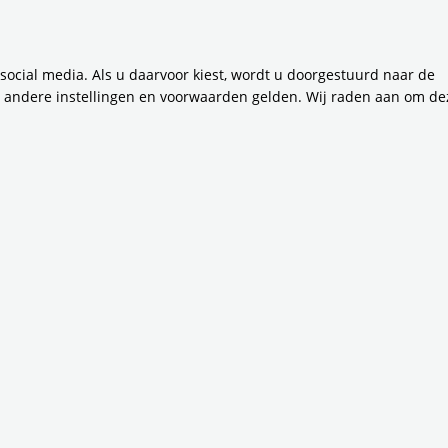
Vervoerregio CO2 Certificaat 2025
I
 social media. Als u daarvoor kiest, wordt u doorgestuurd naar de
19-
Niveau 5
n andere instellingen en voorwaarden gelden. Wij raden aan om de
2024
In 2050 volledig circulair ov:
Ver
convenant getekend