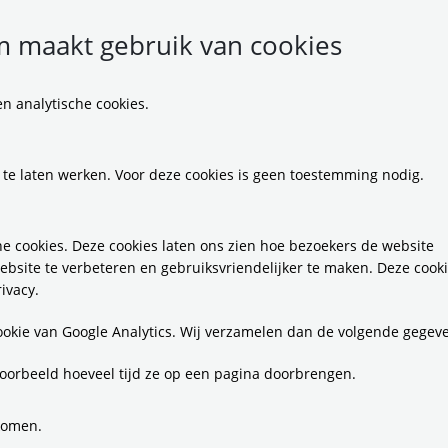
 maakt gebruik van cookies
n analytische cookies.
fographic CO2 footprint 2024 Totaal
(
pdf / 350,9 KB
 te laten werken. Voor deze cookies is geen toestemming nodig.
Gerelateerde items
e cookies. Deze cookies laten ons zien hoe bezoekers de website
ebsite te verbeteren en gebruiksvriendelijker te maken. Deze cook
ivacy.
cookie van Google Analytics. Wij verzamelen dan de volgende gegev
oorbeeld hoeveel tijd ze op een pagina doorbrengen.
komen.