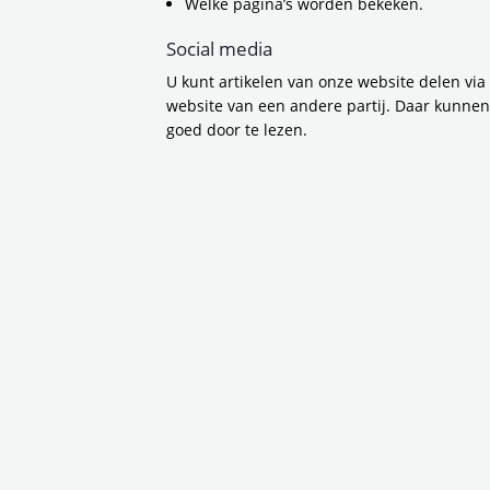
Welke pagina’s worden bekeken.
Social media
Vervoerregio Amsterdam
U kunt artikelen van onze website delen via
Energiemanagement Actieplan 20
website van een andere partij. Daar kunne
2025
goed door te lezen.
Infographic footprint eerste helft 