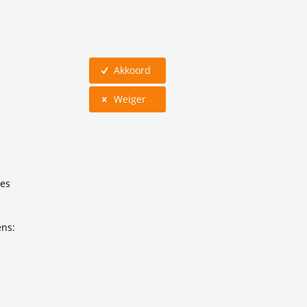
Akkoord
Weiger
)
ies
ens: