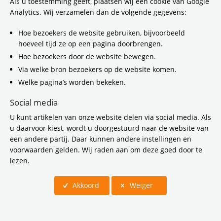
Als u toestemming geeft, plaatsen wij een cookie van Google
Download:
Rapport Een beter
Analytics. Wij verzamelen dan de volgende gegevens:
bereikbaar Nederland
(
pdf / 812,0 KB
)
Hoe bezoekers de website gebruiken, bijvoorbeeld
Gerelateerde items
hoeveel tijd ze op een pagina doorbrengen.
Hoe bezoekers door de website bewegen.
Via welke bron bezoekers op de website komen.
Welke pagina’s worden bekeken.
Social media
U kunt artikelen van onze website delen via social media. Als
u daarvoor kiest, wordt u doorgestuurd naar de website van
een andere partij. Daar kunnen andere instellingen en
voorwaarden gelden. Wij raden aan om deze goed door te
lezen.
Akkoord
Weiger
Staatssecretaris ontvangt metrokaartje voor
doorgetrokken Noord/Zuidlijn