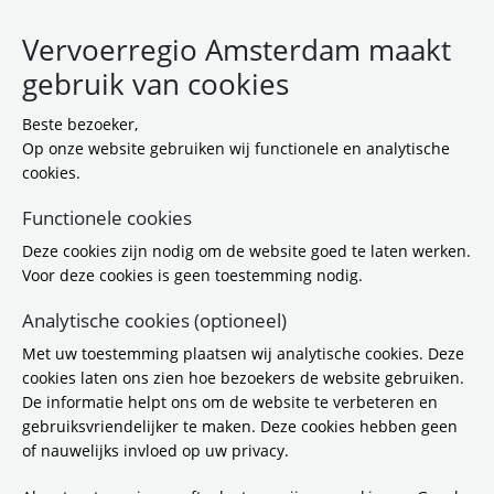
Vervoerregio Amsterdam maakt
gebruik van cookies
Beste bezoeker,
Op onze website gebruiken wij functionele en analytische
cookies.
Functionele cookies
Deze cookies zijn nodig om de website goed te laten werken.
Rapport Een beter
Voor deze cookies is geen toestemming nodig.
bereikbaar Nederland
Analytische cookies (optioneel)
Met uw toestemming plaatsen wij analytische cookies. Deze
bod van de nationale alliantie voor het
cookies laten ons zien hoe bezoekers de website gebruiken.
doortrekken van de Noord/Zuidlijn en
De informatie helpt ons om de website te verbeteren en
sluiten ringlijn
gebruiksvriendelijker te maken. Deze cookies hebben geen
of nauwelijks invloed op uw privacy.
13-11-2020 06:55