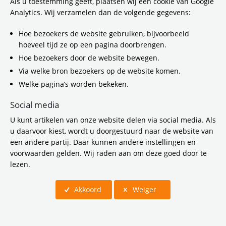
Als u toestemming geeft, plaatsen wij een cookie van Google
stomen voor de toekomst. Investeringen in
Analytics. Wij verzamelen dan de volgende gegevens:
verkeersveiligheids- en ov-projecten, zero
emissiebussen en reizen buiten de spits,
Hoe bezoekers de website gebruiken, bijvoorbeeld
moet de mobiliteit in de regio na ‘corona’
hoeveel tijd ze op een pagina doorbrengen.
opnieuw vormgeven, het openbaar vervoer
Hoe bezoekers door de website bewegen.
weer aantrekkelijk maken en de economie
Via welke bron bezoekers op de website komen.
stimuleren. Het dagelijks bestuur van de
Welke pagina’s worden bekeken.
Vervoerregio heeft het zogeheten
‘coronapakket’ voorgelegd aan de regioraad.
Social media
U kunt artikelen van onze website delen via social media. Als
u daarvoor kiest, wordt u doorgestuurd naar de website van
een andere partij. Daar kunnen andere instellingen en
voorwaarden gelden. Wij raden aan om deze goed door te
lezen.
Akkoord
Weiger