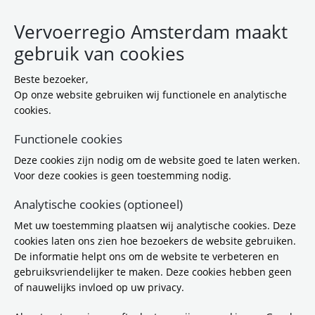
Vervoerregio Amsterdam maakt
gebruik van cookies
Beste bezoeker,
Op onze website gebruiken wij functionele en analytische
cookies.
Functionele cookies
Deze cookies zijn nodig om de website goed te laten werken.
Vervoerregio Amsterdam
Voor deze cookies is geen toestemming nodig.
investeert 235 miljoen euro
Analytische cookies (optioneel)
extra
Met uw toestemming plaatsen wij analytische cookies. Deze
cookies laten ons zien hoe bezoekers de website gebruiken.
De informatie helpt ons om de website te verbeteren en
28-9-2020 07:00
gebruiksvriendelijker te maken. Deze cookies hebben geen
AMSTERDAM - Vervoerregio Amsterdam
of nauwelijks invloed op uw privacy.
investeert 235 miljoen euro extra om
Amsterdam en omliggende regio klaar te