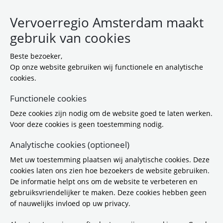
Vervoerregio Amsterdam maakt
gebruik van cookies
Beste bezoeker,
Op onze website gebruiken wij functionele en analytische
cookies.
Functionele cookies
Deze cookies zijn nodig om de website goed te laten werken.
College akkoord met
Voor deze cookies is geen toestemming nodig.
ontwerp ondertunneling
Analytische cookies (optioneel)
project Guisweg in Zaandijk
Met uw toestemming plaatsen wij analytische cookies. Deze
cookies laten ons zien hoe bezoekers de website gebruiken.
‘Enorme verbetering leefbaarheid in de
De informatie helpt ons om de website te verbeteren en
gebruiksvriendelijker te maken. Deze cookies hebben geen
wijk’
of nauwelijks invloed op uw privacy.
16-3-2023 13:54