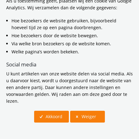
Als u toestemming geeft, plaatsen wij een cookie van Google
Het definitief voorkeursalternatief van het
Analytics. Wij verzamelen dan de volgende gegevens:
project Guisweg is door het college van
burgemeester en wethouders van de
Hoe bezoekers de website gebruiken, bijvoorbeeld
gemeente Zaanstad vastgesteld. Binnenkort
hoeveel tijd ze op een pagina doorbrengen.
wordt het voorkeursalternatief tijdens de
Hoe bezoekers door de website bewegen.
gemeenteraad behandeld. Er zijn veel
Via welke bron bezoekers op de website komen.
reacties uit de omgeving en vanuit de
Welke pagina’s worden bekeken.
gemeenteraad gekomen tijdens de
inspraakperiode. Het projectteam heeft deze
Social media
feedback gebruikt om het ontwerp aan te
passen. Het project Guisweg omvat onder
U kunt artikelen van onze website delen via social media. Als
andere het opheffen van de
u daarvoor kiest, wordt u doorgestuurd naar de website van
spoorwegovergang en de aanleg van twee
een andere partij. Daar kunnen andere instellingen en
tunnels. Een tunnel voor fietsers en
voorwaarden gelden. Wij raden aan om deze goed door te
voetgangers en een tunnel voor het
lezen.
autoverkeer. Dit verbetert de
bereikbaarheid, leefbaarheid én veiligheid
Akkoord
Weiger
van Zaanstad met de regio.