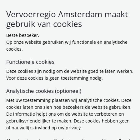
Vervoerregio Amsterdam maakt
gebruik van cookies
Beste bezoeker,
Op onze website gebruiken wij functionele en analytische
cookies.
Functionele cookies
Deze cookies zijn nodig om de website goed te laten werken.
Flyer aanpak fiets en bromfiets
Voor deze cookies is geen toestemming nodig.
ongevallen
Analytische cookies (optioneel)
17-1-2024 10:14
Met uw toestemming plaatsen wij analytische cookies. Deze
Download:
Flyer aanpak fiets en
cookies laten ons zien hoe bezoekers de website gebruiken.
bromfiets ongevallen
(
pdf / 819,0 KB
)
De informatie helpt ons om de website te verbeteren en
gebruiksvriendelijker te maken. Deze cookies hebben geen
of nauwelijks invloed op uw privacy.
Gerelateerde items