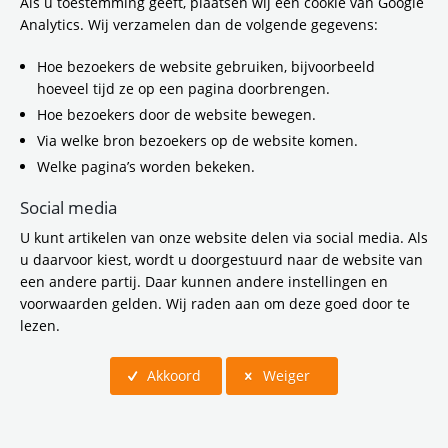
Als u toestemming geeft, plaatsen wij een cookie van Google
Analytics. Wij verzamelen dan de volgende gegevens:
Hoe bezoekers de website gebruiken, bijvoorbeeld
hoeveel tijd ze op een pagina doorbrengen.
Hoe bezoekers door de website bewegen.
Via welke bron bezoekers op de website komen.
Welke pagina’s worden bekeken.
Social media
U kunt artikelen van onze website delen via social media. Als
u daarvoor kiest, wordt u doorgestuurd naar de website van
een andere partij. Daar kunnen andere instellingen en
Ervaar hoe het is om met een fietshelm te
voorwaarden gelden. Wij raden aan om deze goed door te
fietsen!
lezen.
Akkoord
Weiger