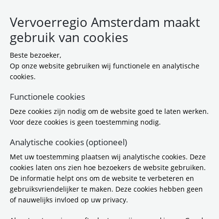
Vervoerregio Amsterdam maakt
gebruik van cookies
Beste bezoeker,
Op onze website gebruiken wij functionele en analytische
cookies.
Functionele cookies
Deze cookies zijn nodig om de website goed te laten werken.
Arbeidsvoorwaarden
Voor deze cookies is geen toestemming nodig.
Analytische cookies (optioneel)
8-10-2019 12:56
Met uw toestemming plaatsen wij analytische cookies. Deze
Wij zijn een samenwerkingsverband van 14
cookies laten ons zien hoe bezoekers de website gebruiken.
gemeenten. Het verbinden van verschillende partijen
De informatie helpt ons om de website te verbeteren en
en belangen is onze kracht. We werken aan de meest
gebruiksvriendelijker te maken. Deze cookies hebben geen
innovatieve en uitdagende projecten op het gebied
of nauwelijks invloed op uw privacy.
van mobiliteit. Werken bij de Vervoerregio betekent