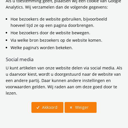
hét verschil kunnen maken bij een expertorganisatie
Als u toestemming geeft, plaatsen wij een cookie van Google
voor mobiliteits- en bereikbaarheidsopgaven. Bij alles
Analytics. Wij verzamelen dan de volgende gegevens:
dat we doen, leveren wij een essentiële bijdrage en
Hoe bezoekers de website gebruiken, bijvoorbeeld
geven we richting aan het verbeteren van de
hoeveel tijd ze op een pagina doorbrengen.
bereikbaarheid en leefbaarheid in de regio
Amsterdam. Wil jij dat ook? Dan zijn wij op zoek naar
Hoe bezoekers door de website bewegen.
jou!
Via welke bron bezoekers op de website komen.
Welke pagina’s worden bekeken.
Wat bieden wij jou?
Social media
Wij bieden jou gevarieerd en uitdagend werk in een
innovatieve organisatie met een groot
U kunt artikelen van onze website delen via social media. Als
maatschappelijk belang. Je komt werken met gezellige
u daarvoor kiest, wordt u doorgestuurd naar de website van
en gedreven collega’s en op kantoor heerst een
een andere partij. Daar kunnen andere instellingen en
informele werksfeer. Onze organisatie is volop in
voorwaarden gelden. Wij raden aan om deze goed door te
beweging en jouw initiatief en eigen inbreng wordt
lezen.
erg gewaardeerd. Naast hard werken en kwaliteit
leveren staan plezier maken en collegialiteit bij ons
Akkoord
Weiger
hoog in het vaandel. Kortom: je komt terecht in een
werkomgeving waar je blij van wordt en waar
medewerkers met trots werken!