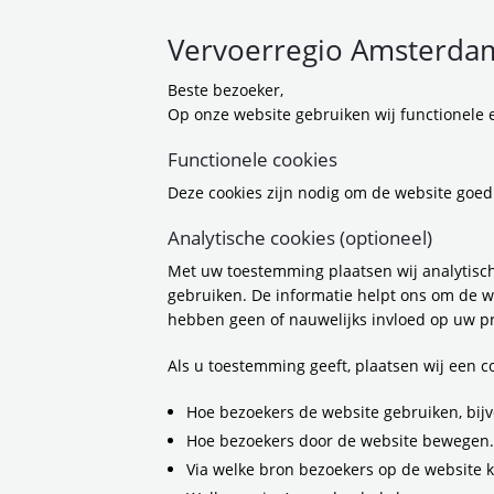
Vervoerregio Amsterdam
Beste bezoeker,
Op onze website gebruiken wij functionele e
Stichti
Functionele cookies
Deze cookies zijn nodig om de website goed
ouderen
Analytische cookies (optioneel)
Met uw toestemming plaatsen wij analytisch
de buur
gebruiken. De informatie helpt ons om de w
hebben geen of nauwelijks invloed op uw pr
21-3-2024 15:15
Als u toestemming geeft, plaatsen wij een 
Op vrijdag 15 maart 
Hoe bezoekers de website gebruiken, bijv
verwelkomde met open
Hoe bezoekers door de website bewegen.
toelegt op het facil
Via welke bron bezoekers op de website 
mobiliteit. Deze uitb