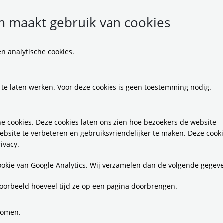
 maakt gebruik van cookies
n analytische cookies.
ng HeenenWeer breng
 te laten werken. Voor deze cookies is geen toestemming nodig.
 in Buitenveldert dich
e cookies. Deze cookies laten ons zien hoe bezoekers de website
t
ebsite te verbeteren en gebruiksvriendelijker te maken. Deze cook
ivacy.
cookie van Google Analytics. Wij verzamelen dan de volgende gegev
werd een mijlpaal bereikt voor de bewoners van Buitenvelde
oorbeeld hoeveel tijd ze op een pagina doorbrengen.
 armen de uitbreiding van Stichting Heen Weer, een organi
iteren van transport voor oudere buurtbewoners die moeite
komen.
reiding betekent niet alleen een grotere reikwijdte van de di