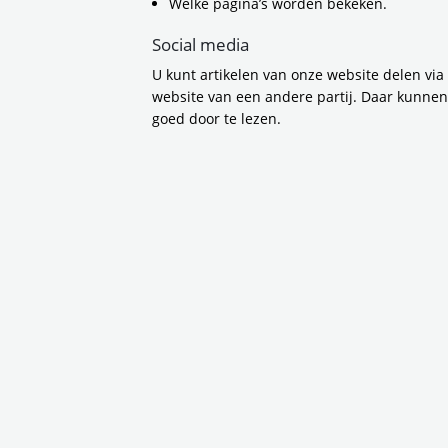
Welke pagina’s worden bekeken.
stichting, maar ook e
Social media
Buitenveldert, kent e
U kunt artikelen van onze website delen via
mobiliteitsproblemen.
website van een andere partij. Daar kunne
openbaar vervoer en 
goed door te lezen.
woonomgeving. Voor 
Het concept is eenvou
ouderen te helpen bi
om een bezoek aan de 
bridgeclub, de vrijwil