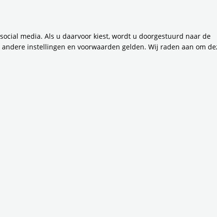
en verbetering van de levenskwaliteit van vele ouderen in d
en aanzienlijke populatie van oudere inwoners die worstele
 social media. Als u daarvoor kiest, wordt u doorgestuurd naar de
 Velen onder hen zijn niet meer in staat om zelfstandig ge
n andere instellingen en voorwaarden gelden. Wij raden aan om de
ervaren belemmeringen bij het deelnemen aan activiteiten 
deze groep vormt Stichting Heen Weer een welkome oploss
dig maar doeltreffend: een groep toegewijde vrijwilligers s
j het bereiken van hun bestemmingen tegen een betaalbare p
kapper, een afspraak bij de huisarts of een gezellige bijee
ligers van Heen Weer zorgen ervoor dat geen enkele activiteit 