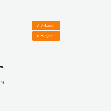
Akkoord
t
Weiger
terbij
ies
ens:
rt. De buurt
satie die zich
 hebben met
ensten van de