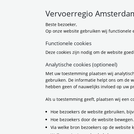
Vervoerregio Amsterdam
Beste bezoeker,
Op onze website gebruiken wij functionele e
Aanleg t
Functionele cookies
Deze cookies zijn nodig om de website goed
Parnass
Analytische cookies (optioneel)
Met uw toestemming plaatsen wij analytisch
10-7-2025 11:34
gebruiken. De informatie helpt ons om de w
hebben geen of nauwelijks invloed op uw pr
De Amsteltram (lij
nog bij het projec
Als u toestemming geeft, plaatsen wij een 
Parnassusweg bij 
Strawinskylaan.
Hoe bezoekers de website gebruiken, bijv
In 2027 verhuist 
Hoe bezoekers door de website bewegen.
nieuwe reizigersp
stationspassage (
Via welke bron bezoekers op de website 