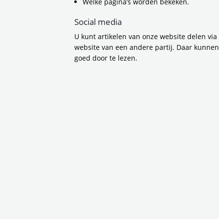
en treinperrons v
Welke pagina’s worden bekeken.
de Parnassusweg i
Social media
station Amsterda
U kunt artikelen van onze website delen via
website van een andere partij. Daar kunne
goed door te lezen.