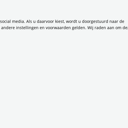
erhuizen mee naar het westen. De nieuwe en tijde
s vanaf dat moment de tramhalte het dichtst bij 
m Zuid.
 social media. Als u daarvoor kiest, wordt u doorgestuurd naar de
n andere instellingen en voorwaarden gelden. Wij raden aan om de