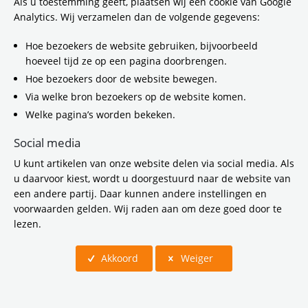
vicevoorzitter van het dagelijks bestuur van
Als u toestemming geeft, plaatsen wij een cookie van Google
de Vervoerregio Amsterdam), Anneke
Analytics. Wij verzamelen dan de volgende gegevens:
Grummel (wethouder van de gemeente
Heemstede) en Johan Peek (directeur Van
Hoe bezoekers de website gebruiken, bijvoorbeeld
Hattum en Blankevoort namens de
hoeveel tijd ze op een pagina doorbrengen.
aannemerscombinatie) luidden de opening
Hoe bezoekers door de website bewegen.
van de brug muzikaal in.
Via welke bron bezoekers op de website komen.
Welke pagina’s worden bekeken.
Social media
U kunt artikelen van onze website delen via social media. Als
u daarvoor kiest, wordt u doorgestuurd naar de website van
een andere partij. Daar kunnen andere instellingen en
voorwaarden gelden. Wij raden aan om deze goed door te
lezen.
Akkoord
Weiger