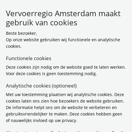
Vervoerregio Amsterdam maakt
gebruik van cookies
Beste bezoeker,
Op onze website gebruiken wij functionele en analytische
cookies.
Functionele cookies
Deze cookies zijn nodig om de website goed te laten werken.
Cruquiusbruggen feestelijk
Voor deze cookies is geen toestemming nodig.
geopend
Analytische cookies (optioneel)
Met uw toestemming plaatsen wij analytische cookies. Deze
20-4-2026 16:00
cookies laten ons zien hoe bezoekers de website gebruiken.
Jeroen Olthof (gedeputeerde Mobiliteit en
De informatie helpt ons om de website te verbeteren en
Bereikbaarheid van de provincie Noord-
gebruiksvriendelijker te maken. Deze cookies hebben geen
Holland), Marja Ruigrok (wethouder van de
of nauwelijks invloed op uw privacy.
gemeente Haarlemmermeer en