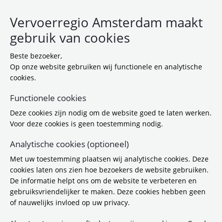
Vervoerregio Amsterdam maakt
gebruik van cookies
Beste bezoeker,
Op onze website gebruiken wij functionele en analytische
cookies.
Functionele cookies
Deze cookies zijn nodig om de website goed te laten werken.
Aanpak verkeersveiligheid
Voor deze cookies is geen toestemming nodig.
brommobielen
Analytische cookies (optioneel)
Met uw toestemming plaatsen wij analytische cookies. Deze
Meer aandacht voor communicatie en
cookies laten ons zien hoe bezoekers de website gebruiken.
verkeersborden
De informatie helpt ons om de website te verbeteren en
gebruiksvriendelijker te maken. Deze cookies hebben geen
2-7-2026 15:00
of nauwelijks invloed op uw privacy.
De brommobiel wint aan populariteit, vooral