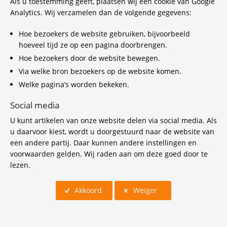
in gebieden zoals de regio Amsterdam en
Als u toestemming geeft, plaatsen wij een cookie van Google
bijvoorbeeld het Gooi. Omdat de
Analytics. Wij verzamelen dan de volgende gegevens:
verkeersregels voor deze voertuigen vaak
nog niet helemaal duidelijk zijn trekken de
Hoe bezoekers de website gebruiken, bijvoorbeeld
Vervoerregio en de provincie Noord-Holland
hoeveel tijd ze op een pagina doorbrengen.
samen op om de verkeersveiligheid rondom
Hoe bezoekers door de website bewegen.
brommobielen aan te pakken. Met onder
Via welke bron bezoekers op de website komen.
andere flyers over de specifieke
Welke pagina’s worden bekeken.
verkeersregels voor brommobielen en meer
aandacht voor verkeersborden.
Social media
U kunt artikelen van onze website delen via social media. Als
u daarvoor kiest, wordt u doorgestuurd naar de website van
een andere partij. Daar kunnen andere instellingen en
voorwaarden gelden. Wij raden aan om deze goed door te
lezen.
Akkoord
Weiger