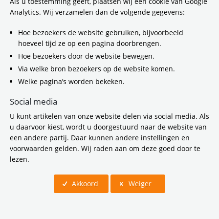
Als u toestemming geeft, plaatsen wij een cookie van Google
Analytics. Wij verzamelen dan de volgende gegevens:
Hoe bezoekers de website gebruiken, bijvoorbeeld
hoeveel tijd ze op een pagina doorbrengen.
Hoe bezoekers door de website bewegen.
Gezondheid
Via welke bron bezoekers op de website komen.
Welke pagina’s worden bekeken.
Over het algemeen zijn we in Nederland
relatief gezond, maar het aantal ouderen
Social media
neemt toe. Ook hebben steeds meer
U kunt artikelen van onze website delen via social media. Als
mensen overgewicht. Verder wonen er
u daarvoor kiest, wordt u doorgestuurd naar de website van
veel mensen in onze regio op plekken
een andere partij. Daar kunnen andere instellingen en
met ongezonde lucht door verkeer. Er zijn
voorwaarden gelden. Wij raden aan om deze goed door te
ook steeds meer mensen die problemen
lezen.
hebben met hun mentale gezondheid. De
Vervoerregio zet daarom in op
Akkoord
Weiger
comfortabel en stressvrij reizen met zo
min mogelijk (geluids)overlast en uitstoot
van schadelijke stoffen. Scroll naar