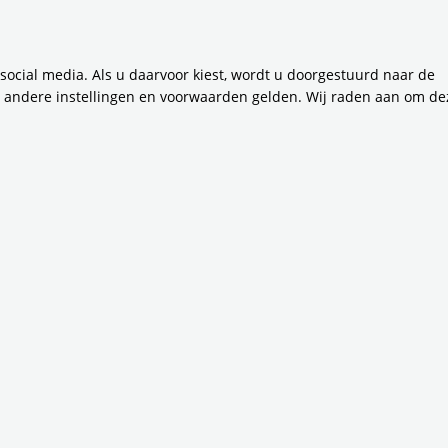
 social media. Als u daarvoor kiest, wordt u doorgestuurd naar de
 Uitleg
n andere instellingen en voorwaarden gelden. Wij raden aan om de
De regioraad 
ursorgaan van de
De vergaderingen van de Re
 van de betrokken gemeenten
regioraad online live volgen
it de eigen raad (inclusief
vergaderingen bijwonen van
un gemeente.
oraad
Vergaderstukk
es/bedrijven hebben
Enkele dagen na het plaatsv
ad. Wilt u bij de regioraad
van die vergadering
beschik