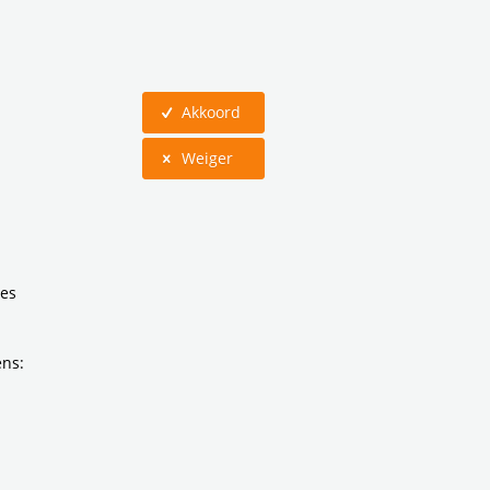
Akkoord
Weiger
ies
ens: