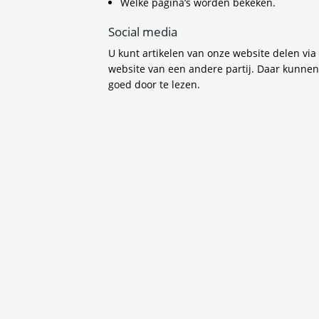
Welke pagina’s worden bekeken.
Social media
U kunt artikelen van onze website delen via
De Regioraad -
website van een andere partij. Daar kunne
goed door te lezen.
De regioraad
De regioraad, het belangrijkste bestu
Vervoerregio, telt 49 leden. De raden
kiezen zelf hun vertegenwoordigers vanu
de voorzitter) en de wethouders van h
Inspreken bij de regi
Belanghebbende burgers en organisati
inspraak bij de besluiten van de regiora