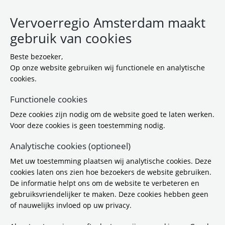
Vervoerregio Amsterdam maakt
gebruik van cookies
Beste bezoeker,
Op onze website gebruiken wij functionele en analytische
cookies.
Functionele cookies
De directie
Deze cookies zijn nodig om de website goed te laten werken.
Voor deze cookies is geen toestemming nodig.
De Vervoerregio heeft een directie die bestaat uit
Analytische cookies (optioneel)
vier personen. De directie en zeven managers
Met uw toestemming plaatsen wij analytische cookies. Deze
vormen samen het managementteam (MT). Het
cookies laten ons zien hoe bezoekers de website gebruiken.
directieteam is verantwoordelijk voor de
De informatie helpt ons om de website te verbeteren en
dagelijkse ambtelijke leiding van de Vervoerregio.
gebruiksvriendelijker te maken. Deze cookies hebben geen
De directie bestaat uit:
of nauwelijks invloed op uw privacy.