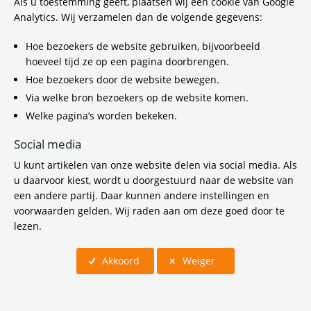
Als u toestemming geeft, plaatsen wij een cookie van Google
Analytics. Wij verzamelen dan de volgende gegevens:
Hoe bezoekers de website gebruiken, bijvoorbeeld
hoeveel tijd ze op een pagina doorbrengen.
Hoe bezoekers door de website bewegen.
Via welke bron bezoekers op de website komen.
Welke pagina’s worden bekeken.
Social media
U kunt artikelen van onze website delen via social media. Als
Harro Homan
u daarvoor kiest, wordt u doorgestuurd naar de website van
secretaris-directeu
r
een andere partij. Daar kunnen andere instellingen en
voorwaarden gelden. Wij raden aan om deze goed door te
De secretaris-directeur (SD) is de spil tussen de
lezen.
organisatie en het bestuur. De SD is
eindverantwoordelijk voor de ambtelijke
Akkoord
Weiger
aansturing en geeft leiding aan het
managementteam. Daarnaast
vertegenwoordigt hij de Vervoerregio in