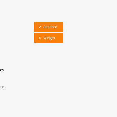
Akkoord
Weiger
ies
ens: