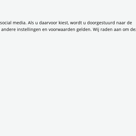
 social media. Als u daarvoor kiest, wordt u doorgestuurd naar de
men je mee
n andere instellingen en voorwaarden gelden. Wij raden aan om de
met een verhaal
n het verbeteren van de bereikbaarheid van de Vervoerregi
ende verhalen achter de projecten die het reizen in Amster
ker maken. Ontdek hoe nieuwe fietspaden ontstaan, hoe b
erslichten jouw reis efficiënter maken. Leer de mensen ke
 zie wat dit betekent voor jouw dagelijkse rit. Laat je inspi
erregio Amsterdam beter bereikbaar maken.