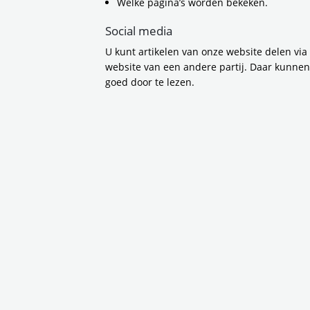
Welke pagina’s worden bekeken.
Social media
U kunt artikelen van onze website delen via
Wij ne
website van een andere partij. Daar kunne
goed door te lezen.
Artikelen 
Wij nemen je mee i
lees je de inspirer
gemeenten makkelij
en hoe slimme verke
tot leven brengen en
wij samen de Vervo