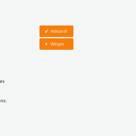
Akkoord
Weiger
ies
ens:
ein-
 Zuid