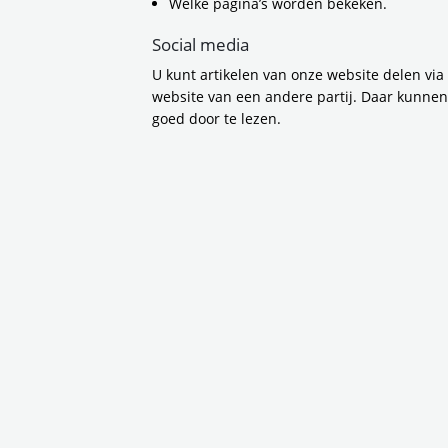
Welke pagina’s worden bekeken.
vi
Nieuwsbericht
Br
Social media
Persbericht
st
li
U kunt artikelen van onze website delen via
va
Gebied
website van een andere partij. Daar kunne
st
goed door te lezen.
Aalsmeer
tr
Amstelveen
ni
op
Amsterdam
A
re
Beemster
en
De
Diemen
la
ni
Edam - Volendam
Zu
Haarlemmermeer
20
Hoofddorp
we
in
Landsmeer
da
MRA
ve
op
Oostzaan
bi
Ouder - Amstel
Purmerend