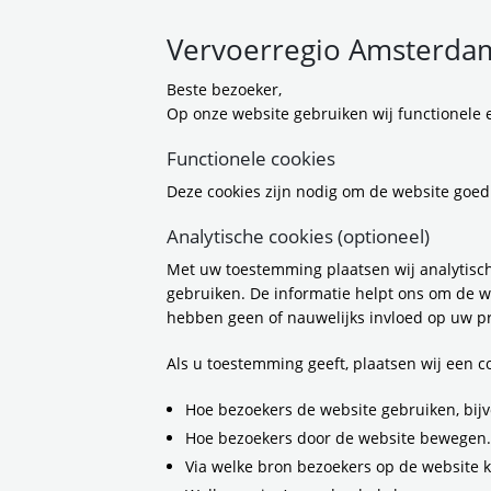
Vervoerregio Amsterdam
Beste bezoeker,
Op onze website gebruiken wij functionele e
Functionele cookies
Deze cookies zijn nodig om de website goed
Z
Analytische cookies (optioneel)
Verfijn je
Met uw toestemming plaatsen wij analytisch
46 
zoekresultaten
gebruiken. De informatie helpt ons om de w
hebben geen of nauwelijks invloed op uw pr
Type
Als u toestemming geeft, plaatsen wij een 
Bericht
N
Project
Hoe bezoekers de website gebruiken, bijv
o
Wij nemen je mee
Hoe bezoekers door de website bewegen.
Ni
Document
en
Via welke bron bezoekers op de website 
Op
Kennisgeving