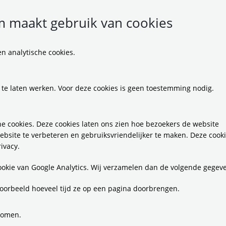
 maakt gebruik van cookies
n analytische cookies.
 te laten werken. Voor deze cookies is geen toestemming nodig.
oekresultaten
e cookies. Deze cookies laten ons zien hoe bezoekers de website
resultaten gevonden (Pagina 1 van 6)
ebsite te verbeteren en gebruiksvriendelijker te maken. Deze cook
ivacy.
1 juni 2026
Nieuwsbericht
cookie van Google Analytics. Wij verzamelen dan de volgende gegev
ieuwe reizigerspassage station Amsterdam Zuid
oorbeeld hoeveel tijd ze op een pagina doorbrengen.
pent 1 november
euwe Brittenpassage is grote stap voorwaarts voor tr
 metroreizigers
komen.
 1 november 2026 stappen reizigers op station Amsterdam