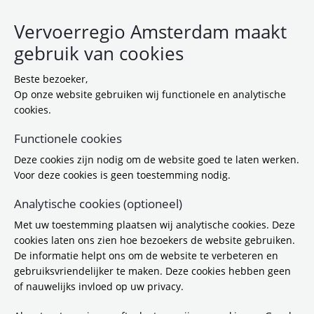
Vervoerregio Amsterdam maakt
gebruik van cookies
Beste bezoeker,
Op onze website gebruiken wij functionele en analytische
cookies.
Functionele cookies
Toon filter
Deze cookies zijn nodig om de website goed te laten werken.
Zoekresultaten
Voor deze cookies is geen toestemming nodig.
205 resultaten gevonden (Pagina 1 van 23)
Analytische cookies (optioneel)
Met uw toestemming plaatsen wij analytische cookies. Deze
cookies laten ons zien hoe bezoekers de website gebruiken.
1 oktober 2025
Nieuwsbericht
De informatie helpt ons om de website te verbeteren en
gebruiksvriendelijker te maken. Deze cookies hebben geen
Weekendafsluitingen Brug Ouderkerk in
of nauwelijks invloed op uw privacy.
oktober
Tot eind maart worden er herstelwerkzaamheden