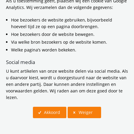
Als u toestemming geeft, plaatsen wij een cookie van Google
uitgevoerd aan Brug Ouderkerk in Ouderkerk aan de
Analytics. Wij verzamelen dan de volgende gegevens:
Amstel. De eerste weekendafsluiting is van 17 tot en
met 20 oktober. Gemotoriseerd verkeer moet
Hoe bezoekers de website gebruiken, bijvoorbeeld
hierdoor rekening houden met meerdere
hoeveel tijd ze op een pagina doorbrengen.
weekendafsluitingen van de weg tussen Amsterdam
Zuidoost en Amstelveen (N522) ter hoogte van de
Hoe bezoekers door de website bewegen.
brug. Om het wegverkeer tijdens de
Via welke bron bezoekers op de website komen.
werkzaamheden door te kunnen laten rijden, legt de
aannemer een hulpbrug bovenop Brug Ouderkerk
Welke pagina’s worden bekeken.
aan. Bij de voorbereidende werkzaamheden en het
23 oktober 2024
Nieuwsbericht
plaatsen van de hulpbrug zijn er
Social media
weekendafsluitingen. Doorgaand verkeer wordt via
Samenwerking beheerorganisaties Noord-
U kunt artikelen van onze website delen via social media. Als
de A2 en A9 omgeleid.
Hollandse bruggen en viaducten van start
u daarvoor kiest, wordt u doorgestuurd naar de website van
Diverse gemeenten, Rijkswaterstaat, ProRail, de
een andere partij. Daar kunnen andere instellingen en
Vervoerregio Amsterdam en de provincie Noord-
voorwaarden gelden. Wij raden aan om deze goed door te
Holland werken samen aan de renovatie en
lezen.
vervanging van bruggen en viaducten in Noord-
Holland. De samenwerking ‘Samen Slimmer
Renoveren en Vervangen’ (SSRV) is nodig omdat de
Akkoord
Weiger
ruim 14.500 bruggen en viaducten in Noord-Holland
ouder worden en tussen nu en het einde van de
eeuw gerenoveerd of zelfs volledig vervangen