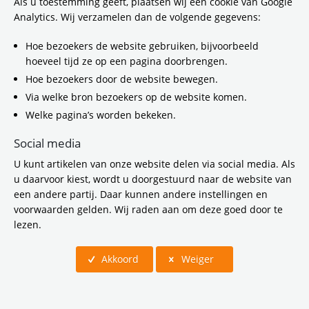
verzamelden zich vandaag tal van fietsers
Als u toestemming geeft, plaatsen wij een cookie van Google
om zich te kwalificeren als De slimste fietser,
Analytics. Wij verzamelen dan de volgende gegevens:
met een knipoog naar het programma De
slimste mens. Voorbijgangers kregen via een
Hoe bezoekers de website gebruiken, bijvoorbeeld
scherm vragen voorgelegd door een
hoeveel tijd ze op een pagina doorbrengen.
politieagent, een fietsenmaker en een
Hoe bezoekers door de website bewegen.
fysiotherapeut. Alle drie experts op het
Via welke bron bezoekers op de website komen.
gebied van veilige fietsgewoontes. Dit is een
Welke pagina’s worden bekeken.
onderdeel van de campagne 'Veilig fietsen.
Daar kies je voor.' De campagne wordt onder
Social media
de aandacht gebracht in de gehele
U kunt artikelen van onze website delen via social media. Als
Vervoerregio Amsterdam.
u daarvoor kiest, wordt u doorgestuurd naar de website van
een andere partij. Daar kunnen andere instellingen en
voorwaarden gelden. Wij raden aan om deze goed door te
lezen.
Akkoord
Weiger