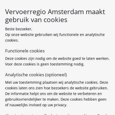
Vervoerregio Amsterdam maakt
gebruik van cookies
Beste bezoeker,
Op onze website gebruiken wij functionele en analytische
cookies.
Functionele cookies
Deze cookies zijn nodig om de website goed te laten werken.
Wat weet u van... veilige
Voor deze cookies is geen toestemming nodig.
fietsgewoontes?
Analytische cookies (optioneel)
Met uw toestemming plaatsen wij analytische cookies. Deze
Vervoerregio Amsterdam test fietsers
cookies laten ons zien hoe bezoekers de website gebruiken.
in quiz over veilige fietsgewoontes
De informatie helpt ons om de website te verbeteren en
gebruiksvriendelijker te maken. Deze cookies hebben geen
28-5-2026 16:00
of nauwelijks invloed op uw privacy.
Op de Gedempte Gracht in Zaandam