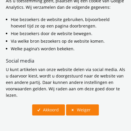
Als u toestemming geeft, plaatsen wij een cookie van Google
Analytics. Wij verzamelen dan de volgende gegevens:
Hoe bezoekers de website gebruiken, bijvoorbeeld
hoeveel tijd ze op een pagina doorbrengen.
Werken bij Vervoerregio
Hoe bezoekers door de website bewegen.
Amsterdam
Via welke bron bezoekers op de website komen.
Welke pagina’s worden bekeken.
Wil jij de bereikbaarheid en leefbaarheid in de
Social media
vervoerregio Amsterdam vergroten? Innoveren in
U kunt artikelen van onze website delen via social media. Als
verkeer en mobiliteit in de regio? Kom werken bij
u daarvoor kiest, wordt u doorgestuurd naar de website van
Vervoerregio Amsterdam.
een andere partij. Daar kunnen andere instellingen en
Kijk snel in ons vacatureoverzicht of er wat voor jou
voorwaarden gelden. Wij raden aan om deze goed door te
bij staat.
lezen.
Akkoord
Weiger