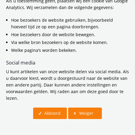
Bestuur & Organisatie
Als u toestemming geeft, plaatsen wij een cookie van Google
Analytics. Wij verzamelen dan de volgende gegevens:
Digitaal loket/ Contact
Hoe bezoekers de website gebruiken, bijvoorbeeld
hoeveel tijd ze op een pagina doorbrengen.
Vergaderkalender
Hoe bezoekers door de website bewegen.
Via welke bron bezoekers op de website komen.
Werken bij
Welke pagina’s worden bekeken.
Social media
U kunt artikelen van onze website delen via social media. Als
u daarvoor kiest, wordt u doorgestuurd naar de website van
Bereikbaarheid
een andere partij. Daar kunnen andere instellingen en
voorwaarden gelden. Wij raden aan om deze goed door te
lezen.
Duurzaamheid
Akkoord
Weiger